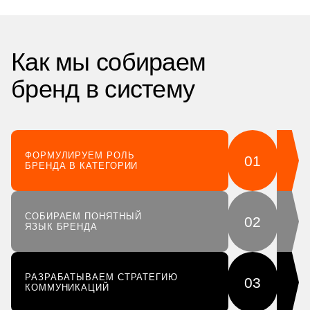
Как мы собираем
бренд в систему
входим в
Ассоциацию
Брендинговых
Компаний
России с 2012 года
ФОРМУЛИРУЕМ РОЛЬ
01
БРЕНДА В КАТЕГОРИИ
СОБИРАЕМ ПОНЯТНЫЙ
02
ЯЗЫК БРЕНДА
РАЗРАБАТЫВАЕМ СТРАТЕГИЮ
03
КОММУНИКАЦИЙ