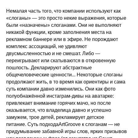
Немалая часть того, что компании используют как
«слоганы» — это просто некие выражения, которые
были «назначены» слоганами. Они не выполняют
никакой функции, кроме заполнения места на
рекламном баннере или в эфире. Не порождают
комплекс ассоциаций, не удивляют
двусмысленностью и не смешат. Либо —
Россия,
переигрывают или скатываются в откровенную
Санкт-Петербург
пошлость. Декларируют абстрактные
общечеловеческие ценности... Некоторые слоганы
Дежурим на телефоне
продолжают жить, в то время как ориентиры и сама
+7 (812) 718-2118
суть компании давно изменились. Они как фото
По вопросам сотрудничества
полуобнажённой инстаграм-дивы на аватарке:
artdirector@artgroove.ru
привлекает внимание горячих мачо, но после
оказывается, что владелица давно и успешно
Резюме и отклики на вакансии
замужем, трое детей, рекламирует детское
career@artgroove.ru
питание. Суть подходаArtGroove к слоганам — не
придумывание забавной игры слов, ярких призывов