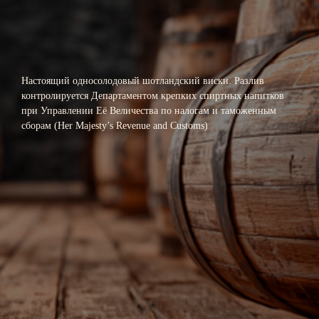
Настоящий односолодовый шотландский виски. Разлив
контролируется Департаментом крепких спиртных напитков
при Управлении Её Величества по налогам и таможенным
Новые работы
сборам (Her Majesty’s Revenue and Customs)