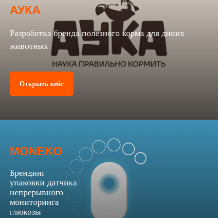
АУКА
Разработка бренда полезного корма для диких
животных
Открыть кейс
MONEKO
Брендинг
упаковки датчика
непрерывного
мониторинга
глюкозы