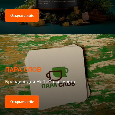
Открыть кейс
ПАРА СЛОВ
Брендинг для HoReCa‑сегмента
Больше работ
Открыть кейс
Россия,
Санкт-Петербург