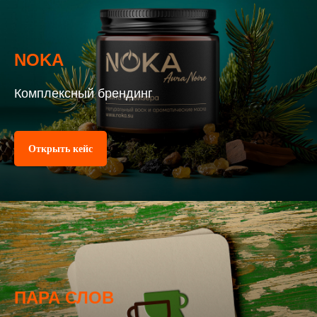
NOKA
Больше работ
Комплексный брендинг
Россия,
Санкт-Петербург
Дежурим на телефоне
Открыть кейс
+7 (812) 718-2118
По вопросам сотрудничества
artdirector@artgroove.ru
Резюме и отклики на вакансии
career@artgroove.ru
ПАРА СЛОВ
© 2004-2026