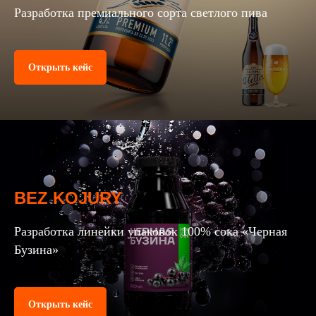
Разработка премиального сорта светлого пива
Открыть кейс
BEZ KOJURY
Разработка линейки упаковок 100% сока «Черная
Бузина»
Открыть кейс